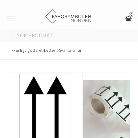
0
Toggle
navigation
Farligt gods-etiketter
Svarta pilar