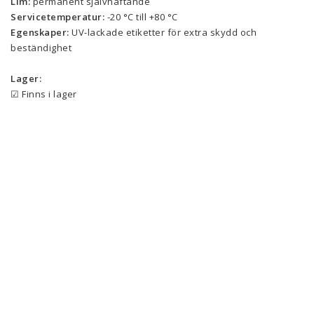
Lim:
 permanent självhäftande 
Servicetemperatur:
 -20 °C till +80 °C
Egenskaper:
 UV-lackade etiketter för extra skydd och 
beständighet
Lager:
☑ Finns i lager